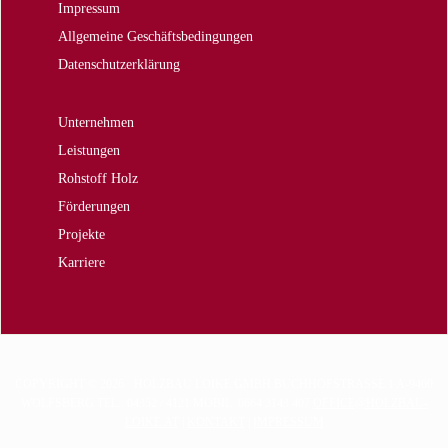
Impressum
Allgemeine Geschäftsbedingungen
Datenschutzerklärung
Unternehmen
Leistungen
Rohstoff Holz
Förderungen
Projekte
Karriere
COPYRIGHT © 2026 · HOLZBAU LOIKE GMBH BUCHHOFSTRASSE 1 A-9400 W
OLFSBERG TEL.: 04352 / 4121 MOBIL: 0664 3143 407
OFFICE@HOLZBAU-
LOIKE.AT
|
KONTAKT
|
IMPRESSUM